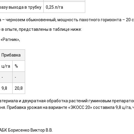
азу выхода в трубку
0,25 л/га
а – чернозем обыкновенный, мощность пахотного горизонта – 20 с
 в опыте, представлены в таблице ниже:
 «Ратник»,
Прибавка
ц/га
%
-
-
9,8
20,8
атериала и двукратная обработка растений гуминовым препарато
я. Прибавка урожая на варианте «ЭКОСС 20» составила 9,8 ц/га,
БК Борисенко Виктор В.В.