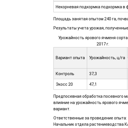
Некорневая подкормка подкормка в ф
Площадь занятая опытом 240 га, почв
Результаты учета урожая, полученные
Урожайность ярового ячменя сорта
2017 г.
Вариант опыта
Урожайность, ц/га
Контроль
37,3
Экосс 20
47,1
Предпосевная обработка посевного м
влияние на урожайность ярового ячмен
вариант.
Ответственные за проведение опыта:
Начальник отдела растениеводства КА