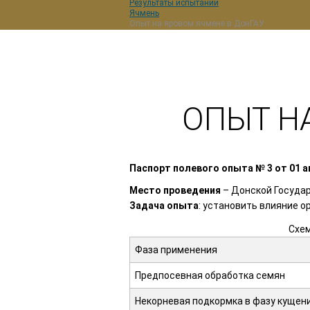
Результаты испытаний
Ячмень
Опыт на яровом ячмене в ДонГАУ
ОПЫТ Н
Паспорт полевого опыта № 3 от 01 ав
Место проведения
– Донской Государ
Задача опыта
: установить влияние 
Схе
Фаза применения
Предпосевная обработка семян
Некорневая подкормка в фазу кущен